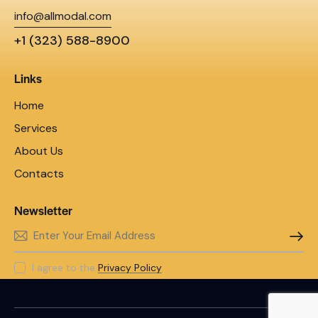
info@allmodal.com
+1 (323) 588-8900
Links
Home
Services
About Us
Contacts
Newsletter
SUBSC
I agree to the
Privacy Policy
.