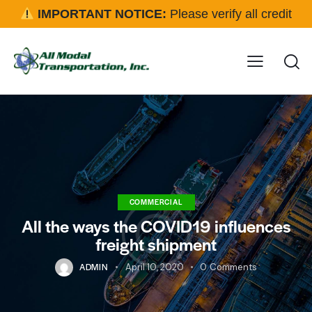
IMPORTANT NOTICE:
Please verify all credit
applications and rental requests directly with our office
before approval.
Click here for details
COMMERCIAL
All the ways the COVID19 influences
freight shipment
ADMIN
April 10, 2020
0
Comments