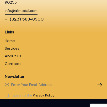
90255
info@allmodal.com
+1 (323) 588-8900
Links
Home
Services
About Us
Contacts
Newsletter
SUBSC
I agree to the
Privacy Policy
.