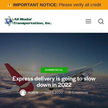
IMPORTANT NOTICE:
Please verify all credit
applications and rental requests directly with our office
before approval.
Click here for details
COMMERCIAL
Express delivery is going to slow
down in 2022
ADMIN
April 11, 2020
0
Comments