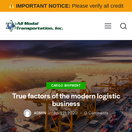
IMPORTANT NOTICE:
Please verify all credit
applications and rental requests directly with our office
before approval.
Click here for details
CARGO SHIPMENT
True factors of the modern logistic
business
ADMIN
April 21, 2020
0
Comments