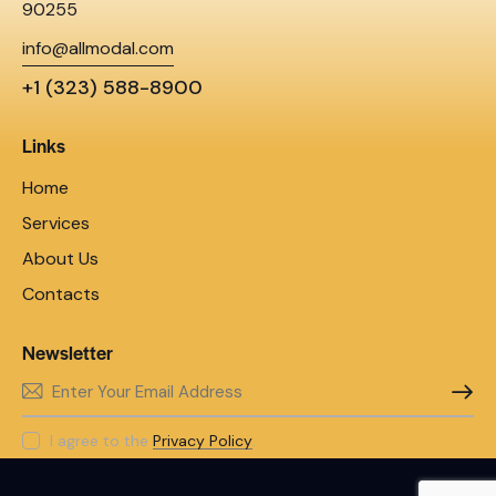
90255
info@allmodal.com
+1 (323) 588-8900
Links
Home
Services
About Us
Contacts
Newsletter
SUBSC
I agree to the
Privacy Policy
.