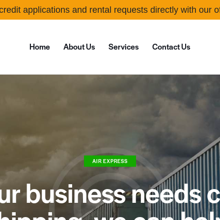
credit applications and rental requests directly with our 
Home
About Us
Services
Contact Us
AIR EXPRESS
our business needs 
hipping, we can hel