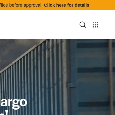
office before approval.
Click here for details
cargo
p!