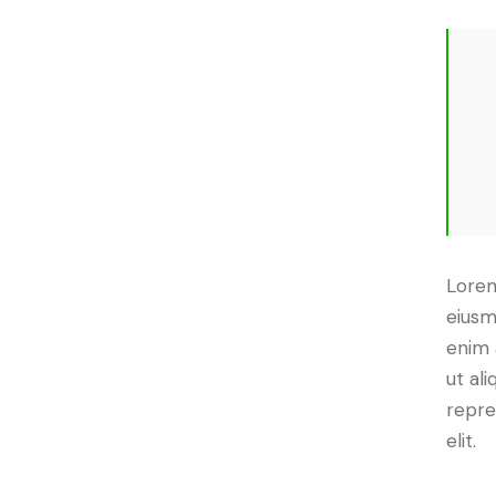
Lorem
eiusm
enim 
ut al
repre
elit.