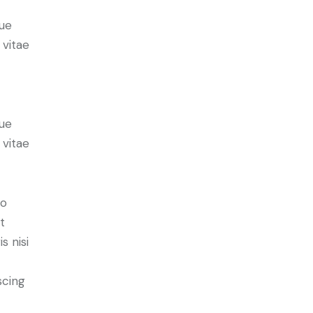
ue
 vitae
ue
 vitae
do
t
s nisi
scing