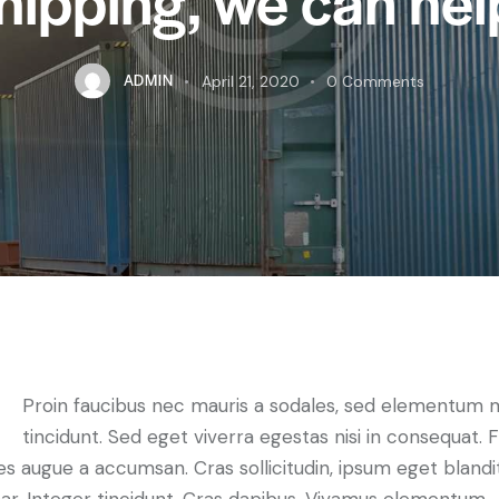
ADMIN
April 21, 2020
0
Comments
Proin faucibus nec mauris a sodales, sed elementum 
tincidunt. Sed eget viverra egestas nisi in consequat. 
es augue a accumsan. Cras sollicitudin, ipsum eget blandi