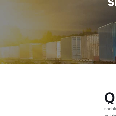
Q
sodal