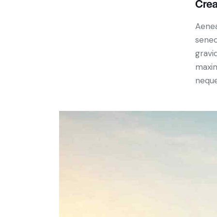
Crea
Aenea
senec
gravid
maxim
neque