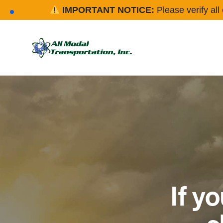
IMPORTANT NOTICE:
Please verify all 
If y
s