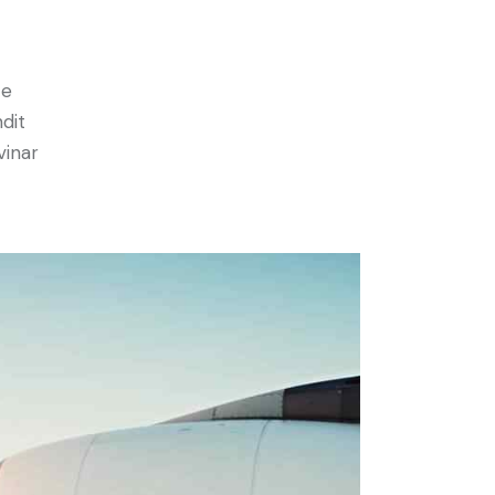
e
ce
ndit
vinar