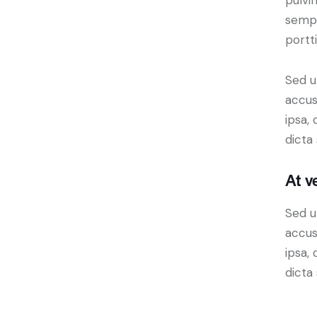
pulvi
sempe
portt
Sed u
accus
ipsa,
dicta
At v
Sed u
accus
ipsa,
dicta 