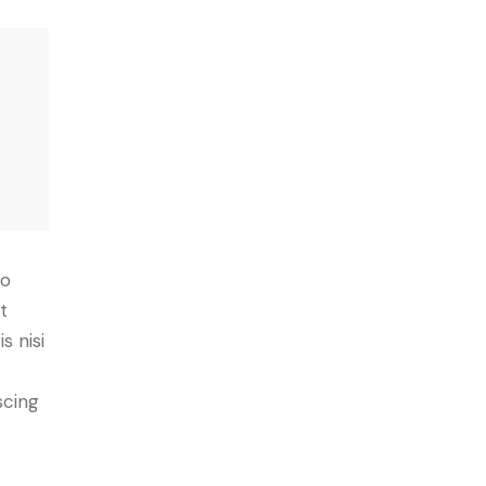
do
t
s nisi
scing