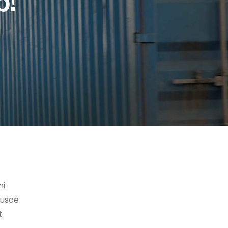
mi
Fusce
t