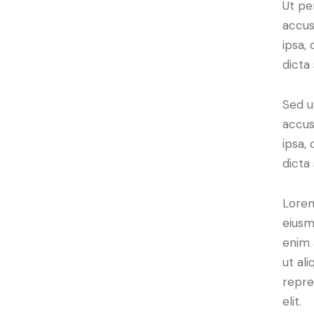
Ut pe
accus
ipsa,
dicta
Sed u
accus
ipsa,
dicta
Lorem
eiusm
enim 
ut al
repre
elit.